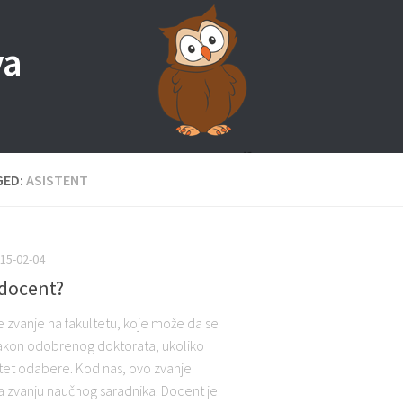
va
GED:
ASISTENT
15-02-04
 docent?
e zvanje na fakultetu, koje može da se
akon odobrenog doktorata, ukoliko
ltet odabere. Kod nas, ovo zvanje
 zvanju naučnog saradnika. Docent je