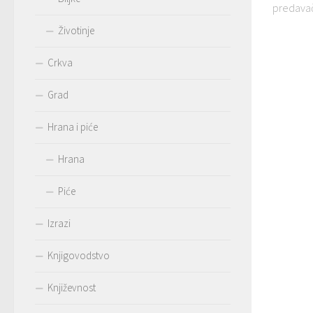
predavač,
Životinje
Crkva
Grad
Hrana i piće
Hrana
Piće
Izrazi
Knjigovodstvo
Književnost