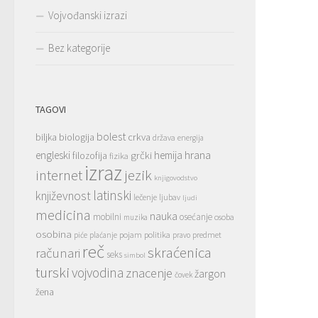
Vojvođanski izrazi
Bez kategorije
TAGOVI
bolest
crkva
biljka
biologija
država
energija
hrana
engleski
grčki
hemija
filozofija
fizika
izraz
jezik
internet
knjigovodstvo
latinski
književnost
lečenje
ljubav
ljudi
medicina
nauka
mobilni
osećanje
osoba
muzika
osobina
pojam
politika
predmet
piće
plaćanje
pravo
reč
skraćenica
računari
seks
simbol
turski
vojvodina
znacenje
žargon
čovek
žena