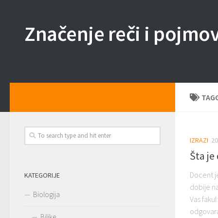
Skip to content
Značenje reči i pojmo
TAG
IZRAZI
20
Šta je
Docent j
KATEGORIJE
dobije n
Biologija
Vas faku
odgovara
Biljke