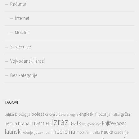
Računari
Internet
Mobilni
Skraćenice
Vojvođanski izrazi
Bez kategorije
TAGOVI
bolest
engleski
grčki
crkva
biljka
biologija
filozofija
država
fizika
energija
izraz
jezik
internet
hrana
književnost
hemija
knjigovodstvo
medicina
latinski
nauka
mobilni
osećanje
lečenje
ljubav
muzika
ljudi