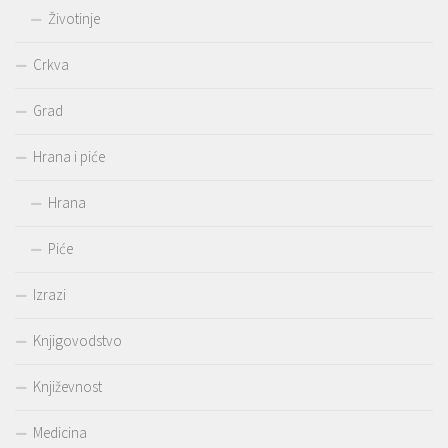
Životinje
Crkva
Grad
Hrana i piće
Hrana
Piće
Izrazi
Knjigovodstvo
Književnost
Medicina