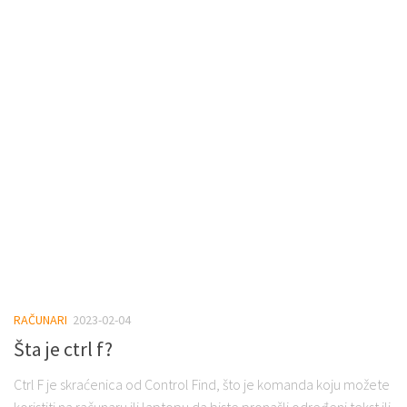
RAČUNARI
2023-02-04
Šta je ctrl f?
Ctrl F je skraćenica od Control Find, što je komanda koju možete