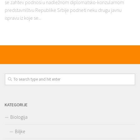
se zahtev podnosi u nadležnom diplomatsko-konzularnom
predstavništvu Republike Srbije podneti neku drugu javnu
ispravu iz koje se...
KATEGORIJE
Biologija
Biljke