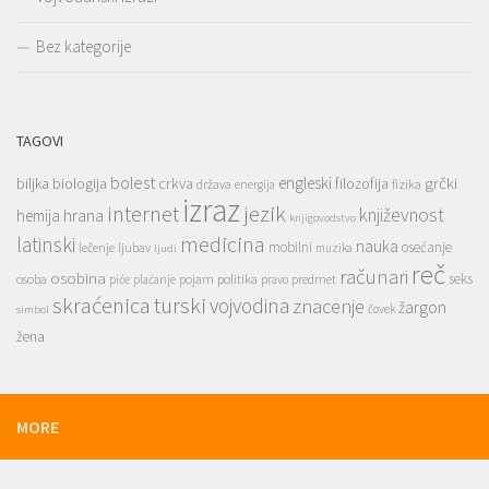
Bez kategorije
TAGOVI
bolest
engleski
grčki
crkva
biljka
biologija
filozofija
država
fizika
energija
izraz
jezik
internet
hrana
književnost
hemija
knjigovodstvo
medicina
latinski
nauka
mobilni
osećanje
lečenje
ljubav
muzika
ljudi
reč
računari
osobina
seks
osoba
pojam
politika
predmet
piće
plaćanje
pravo
skraćenica
turski
vojvodina
znacenje
žargon
čovek
simbol
žena
MORE