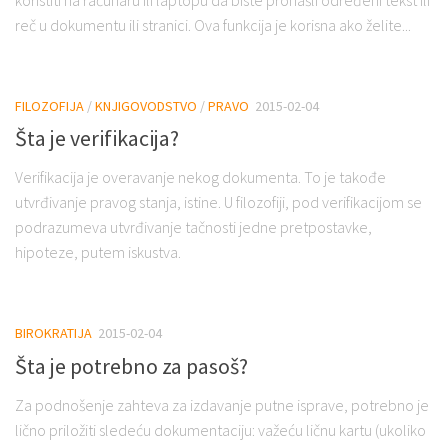
koristiti na računaru ili laptopu da biste pronašli određeni tekst ili
reč u dokumentu ili stranici. Ova funkcija je korisna ako želite...
FILOZOFIJA
/
KNJIGOVODSTVO
/
PRAVO
2015-02-04
Šta je verifikacija?
Verifikacija je overavanje nekog dokumenta. To je takođe
utvrđivanje pravog stanja, istine. U filozofiji, pod verifikacijom se
podrazumeva utvrđivanje tačnosti jedne pretpostavke,
hipoteze, putem iskustva.
BIROKRATIJA
2015-02-04
Šta je potrebno za pasoš?
Za podnošenje zahteva za izdavanje putne isprave, potrebno je
lično priložiti sledeću dokumentaciju: važeću ličnu kartu (ukoliko