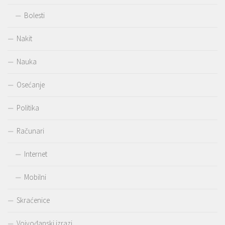
Bolesti
Nakit
Nauka
Osećanje
Politika
Računari
Internet
Mobilni
Skraćenice
Vojvođanski izrazi