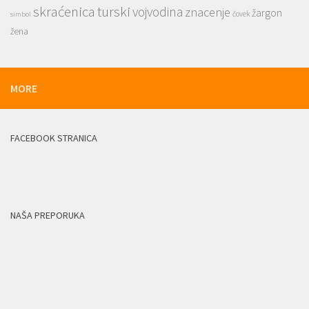
skraćenica
turski
vojvodina
znacenje
žargon
čovek
simbol
žena
MORE
FACEBOOK STRANICA
NAŠA PREPORUKA