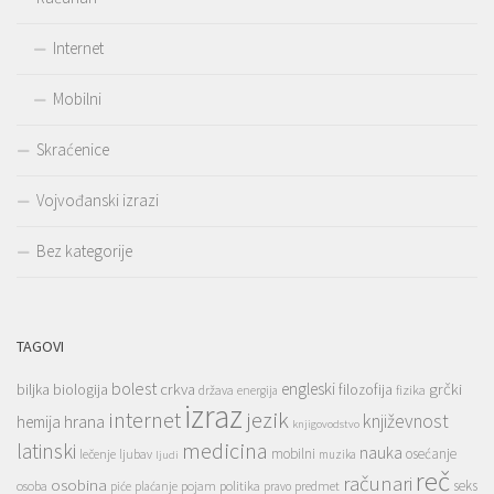
Internet
Mobilni
Skraćenice
Vojvođanski izrazi
Bez kategorije
TAGOVI
bolest
engleski
grčki
crkva
biljka
biologija
filozofija
država
fizika
energija
izraz
jezik
internet
hrana
književnost
hemija
knjigovodstvo
medicina
latinski
nauka
mobilni
osećanje
lečenje
ljubav
muzika
ljudi
reč
računari
osobina
seks
osoba
pojam
politika
predmet
piće
plaćanje
pravo