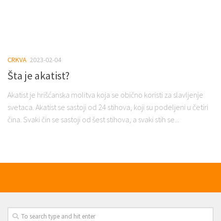
CRKVA
2023-02-04
Šta je akatist?
Akatist je hrišćanska molitva koja se obično koristi za slavljenje
svetaca. Akatist se sastoji od 24 stihova, koji su podeljeni u četiri
čina. Svaki čin se sastoji od šest stihova, a svaki stih se...