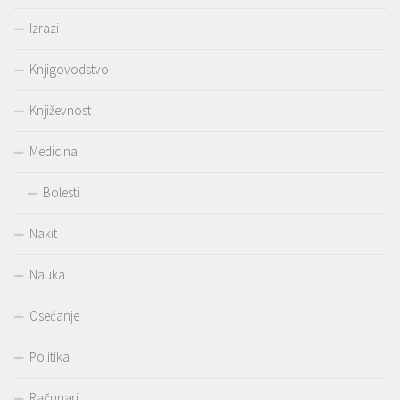
Izrazi
Knjigovodstvo
Književnost
Medicina
Bolesti
Nakit
Nauka
Osećanje
Politika
Računari