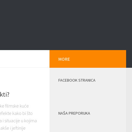
MORE
FACEBOOK STRANICA
kti?
ke filmske kuće
efekte kako bi što
NAŠA PREPORUKA
 i situacije u kojima
kše i jeftinije