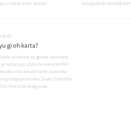
ja u online svetu. Avatari...
kompjuterski obraditi snim
6-01-07
 yu gi oh karta?
karte se koriste za igranje istoimene
a je nastala po uzoru na animirani film.
ekoliko vrsta karata: karte čudovišta –
a napadaju protivnika. Svako čudovište
ično, ima svoju snagu koja...