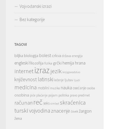
Vojvođanski izrazi
Bez kategorije
TAGOVI
bolest
crkva
biljka
biologija
država
energija
hrana
engleski
grčki
hemija
filozofija
fizika
izraz
jezik
internet
knjigovodstvo
latinski
književnost
lečenje
ljubav
ljudi
medicina
nauka
mobilni
osećanje
osoba
muzika
osobina
pojam
politika
predmet
piće
plaćanje
pravo
reč
skraćenica
računari
seks
simbol
turski
vojvodina
znacenje
žargon
čovek
žena