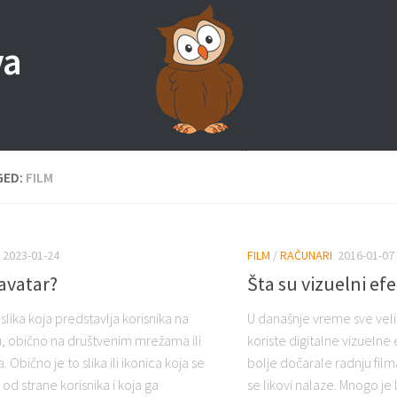
va
GED:
FILM
2023-01-24
FILM
/
RAČUNARI
2016-01-07
 avatar?
Šta su vizuelni efe
 slika koja predstavlja korisnika na
U današnje vreme sve veli
u, obično na društvenim mrežama ili
koriste digitalne vizuelne 
 Obično je to slika ili ikonica koja se
bolje dočarale radnju filma
d strane korisnika i koja ga
se likovi nalaze. Mnogo je la