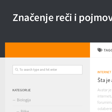
Skip to content
Značenje reči i pojmo
TAG
INTERNET
Šta je
Avatar je
KATEGORIJE
internet
Biologija
forumima.
odabere o
Biljke