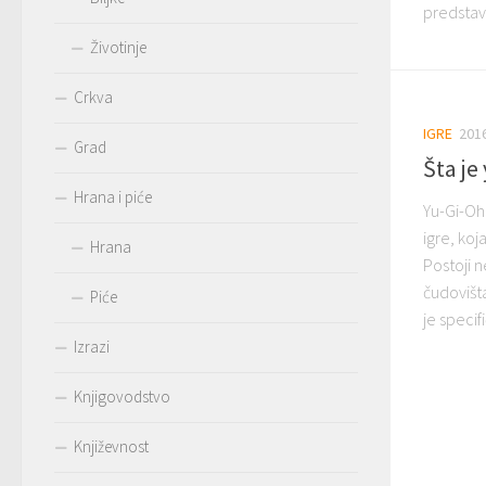
predstavl
Životinje
Crkva
IGRE
201
Grad
Šta je
Hrana i piće
Yu-Gi-Oh 
igre, koj
Hrana
Postoji n
čudovišt
Piće
je specif
Izrazi
Knjigovodstvo
Književnost