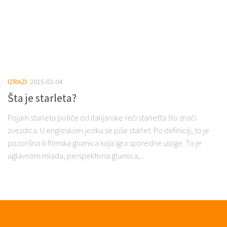
IZRAZI
2015-02-04
Šta je starleta?
Pojam starleta potiče od italijanske reči starletta što znači
zvezdica. U engleskom jeziku se piše starlet. Po definiciji, to je
pozorišna ili filmska glumica koja igra sporedne uloge. To je
uglavnom mlada, perspektivna glumica,...