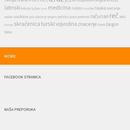
knjigovodstvo
medicina
latinski
nauka
mobilni
osećanje
lečenje
ljubav
muzika
ljudi
reč
računari
osobina
seks
osoba
pojam
politika
predmet
piće
plaćanje
pravo
skraćenica
turski
vojvodina
znacenje
žargon
čovek
simbol
žena
MORE
FACEBOOK STRANICA
NAŠA PREPORUKA