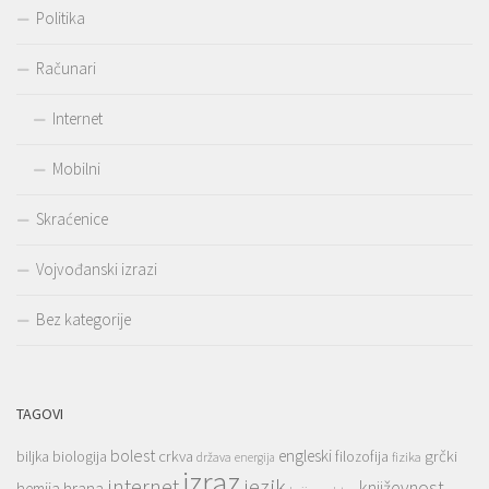
Politika
Računari
Internet
Mobilni
Skraćenice
Vojvođanski izrazi
Bez kategorije
TAGOVI
bolest
engleski
grčki
crkva
biljka
biologija
filozofija
država
fizika
energija
izraz
jezik
internet
hrana
književnost
hemija