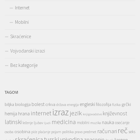
Internet
Mobilni
Skraćenice
Vojvođanski izrazi
Bez kategorije
TAGOVI
bolest
engleski
grčki
crkva
biljka
biologija
filozofija
država
fizika
energija
izraz
jezik
internet
hrana
književnost
hemija
knjigovodstvo
medicina
latinski
nauka
mobilni
osećanje
lečenje
ljubav
muzika
ljudi
reč
računari
osobina
seks
osoba
pojam
politika
predmet
piće
plaćanje
pravo
skraćenica
turski
vojvodina
znacenje
žargon