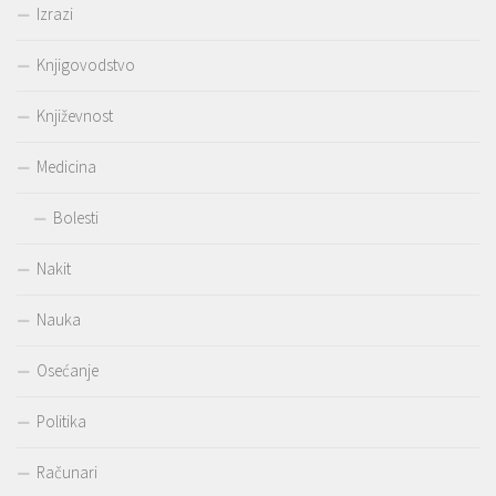
Izrazi
Knjigovodstvo
Književnost
Medicina
Bolesti
Nakit
Nauka
Osećanje
Politika
Računari