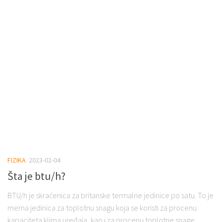
FIZIKA
2023-02-04
Šta je btu/h?
BTU/h je skraćenica za britanske termalne jedinice po satu. To je
merna jedinica za toplotnu snagu koja se koristi za procenu
kapaciteta klima uređaja, kao i za procenu toplotne snage