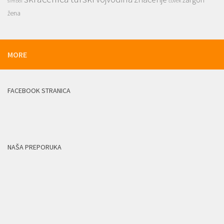
čovek
simbol
žena
MORE
FACEBOOK STRANICA
NAŠA PREPORUKA