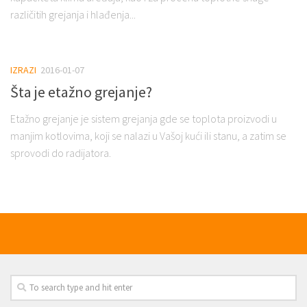
različitih grejanja i hlađenja...
IZRAZI
2016-01-07
Šta je etažno grejanje?
Etažno grejanje je sistem grejanja gde se toplota proizvodi u
manjim kotlovima, koji se nalazi u Vašoj kući ili stanu, a zatim se
sprovodi do radijatora.