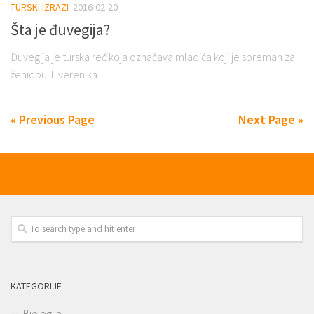
TURSKI IZRAZI
2016-02-20
Šta je đuvegija?
Đuvegija je turska reč koja označava mladića koji je spreman za
ženidbu ili verenika.
« Previous Page
Next Page »
KATEGORIJE
Biologija