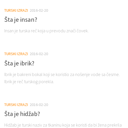
TURSKI IZRAZI
2016-02-20
Šta je insan?
Insan je turska reč koja u prevodu znači čovek.
TURSKI IZRAZI
2016-02-20
Šta je ibrik?
Ibrik je bakreni bokal koji se koristio za nošenje vode sa česme.
Ibrik je reč turskog porekla.
TURSKI IZRAZI
2016-02-20
Šta je hidžab?
Hidžab je turski naziv za tkaninu koja se koristi da bi žena prekrila