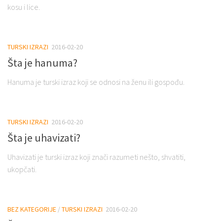
kosu i lice.
TURSKI IZRAZI
2016-02-20
Šta je hanuma?
Hanuma je turski izraz koji se odnosi na ženu ili gospođu.
TURSKI IZRAZI
2016-02-20
Šta je uhavizati?
Uhavizati je turski izraz koji znači razumeti nešto, shvatiti,
ukopčati.
BEZ KATEGORIJE
/
TURSKI IZRAZI
2016-02-20