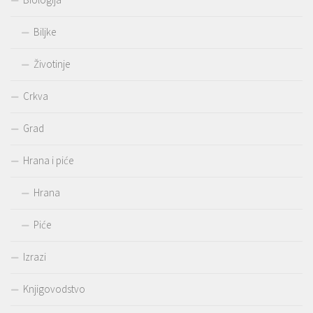
Biljke
Životinje
Crkva
Grad
Hrana i piće
Hrana
Piće
Izrazi
Knjigovodstvo