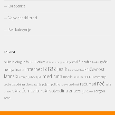
Skraćenice
Vojvođanski izrazi
Bez kategorije
TAGOVI
bolest
engleski
grčki
crkva
biljka
biologija
filozofija
država
fizika
energija
izraz
jezik
internet
hrana
književnost
hemija
knjigovodstvo
medicina
latinski
nauka
mobilni
osećanje
lečenje
ljubav
muzika
ljudi
reč
računari
osobina
seks
osoba
pojam
politika
predmet
piće
plaćanje
pravo
skraćenica
turski
vojvodina
znacenje
žargon
čovek
simbol
žena