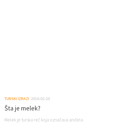
TURSKI IZRAZI
2016-02-20
Šta je melek?
Melek je turska reč koja označava anđela.