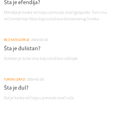
Šta je efendija?
Efendija je turska reč koja u prevodu znači gospodin. Turci ovu
reč koriste kao titulu koja označava obrazovanog čoveka.
BEZ KATEGORIJE
2016-02-20
Šta je đulistan?
Đulistan je turski izraz koji označava ružičnjak.
TURSKI IZRAZI
2016-02-20
Šta je đul?
Đul je turska reč koja u prevodu znači ruža.