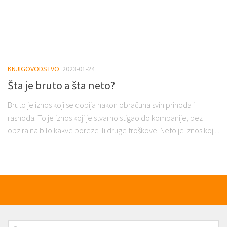
KNJIGOVODSTVO
2023-01-24
Šta je bruto a šta neto?
Bruto je iznos koji se dobija nakon obračuna svih prihoda i
rashoda. To je iznos koji je stvarno stigao do kompanije, bez
obzira na bilo kakve poreze ili druge troškove. Neto je iznos koji...