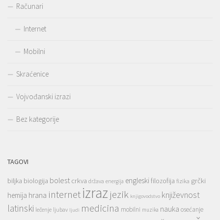
Računari
Internet
Mobilni
Skraćenice
Vojvođanski izrazi
Bez kategorije
TAGOVI
bolest
engleski
grčki
crkva
biljka
biologija
filozofija
država
fizika
energija
izraz
jezik
internet
hrana
književnost
hemija
knjigovodstvo
medicina
latinski
nauka
mobilni
osećanje
lečenje
ljubav
muzika
ljudi