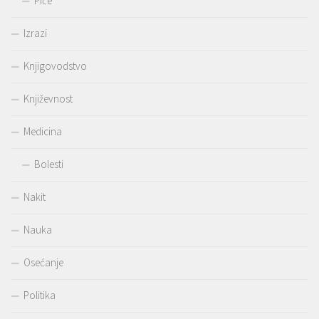
Piće
Izrazi
Knjigovodstvo
Književnost
Medicina
Bolesti
Nakit
Nauka
Osećanje
Politika