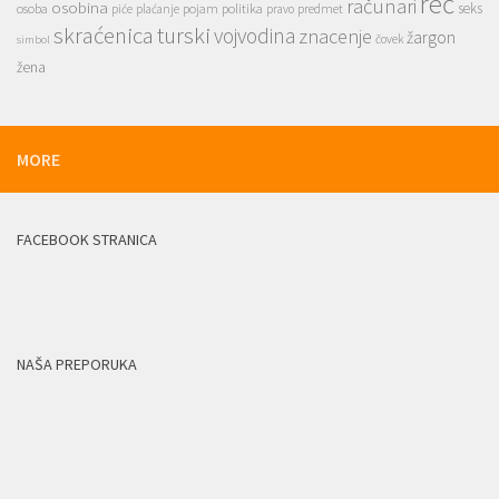
reč
računari
osobina
seks
osoba
pojam
politika
predmet
piće
plaćanje
pravo
skraćenica
turski
vojvodina
znacenje
žargon
čovek
simbol
žena
MORE
FACEBOOK STRANICA
NAŠA PREPORUKA