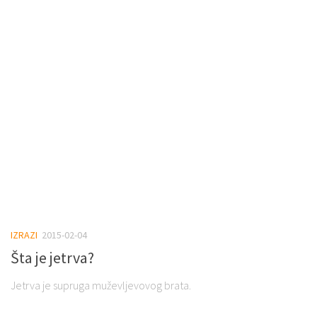
IZRAZI
2015-02-04
Šta je jetrva?
Jetrva je supruga muževljevovog brata.