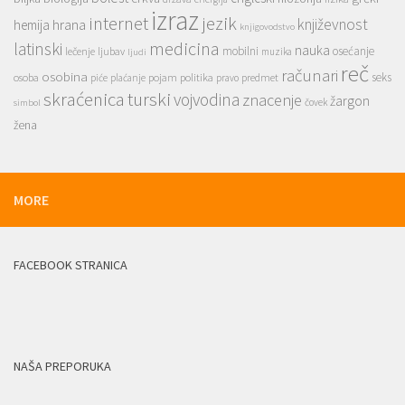
izraz
jezik
internet
hrana
književnost
hemija
knjigovodstvo
medicina
latinski
nauka
mobilni
osećanje
lečenje
ljubav
muzika
ljudi
reč
računari
osobina
seks
osoba
pojam
politika
predmet
piće
plaćanje
pravo
skraćenica
turski
vojvodina
znacenje
žargon
čovek
simbol
žena
MORE
FACEBOOK STRANICA
NAŠA PREPORUKA