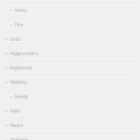
Hrana
Piće
Izrazi
Knjigovodstvo
Književnost
Medicina
Bolesti
Nakit
Nauka
Osećanje