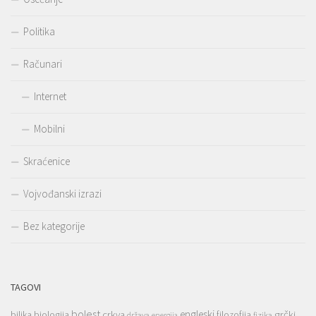
Politika
Računari
Internet
Mobilni
Skraćenice
Vojvođanski izrazi
Bez kategorije
TAGOVI
bolest
engleski
grčki
crkva
biljka
biologija
filozofija
država
fizika
energija