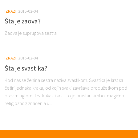
IZRAZI
2015-02-04
Šta je zaova?
Zaova je suprugova sestra.
IZRAZI
2015-02-04
Šta je svastika?
Kod nas se ženina sestra naziva svastikom. Svastika je krst sa
četiri jednaka kraka, od kojih svaki završava produžetkom pod
pravim uglom, tzv. kukasti krst. To je prastari simbol magično –
religioznog značenja u...