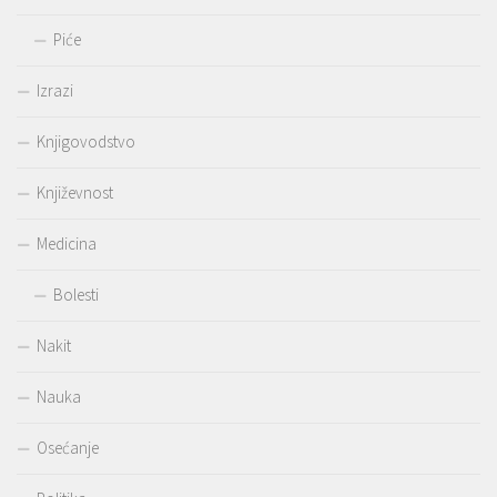
Piće
Izrazi
Knjigovodstvo
Književnost
Medicina
Bolesti
Nakit
Nauka
Osećanje