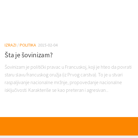
IZRAZI
/
POLITIKA
2015-02-04
Šta je šovinizam?
Šovinizam je politički pravac u Francuskoj, koji je hteo da povrati
staru slavu francuskog oružja (iz Prvog carstva). To je u stvari
raspaljivanje nacionalne mržnje, propovedanje nacionalne
isključivosti. Karakteriše se kao preteran i agresivan...