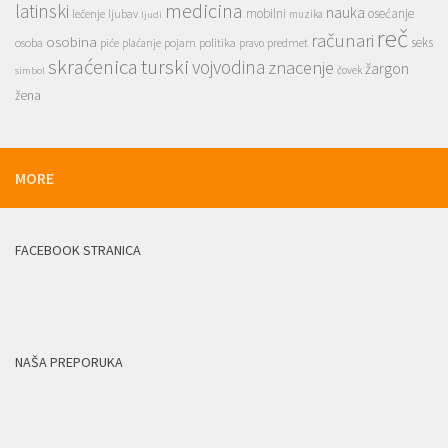
medicina
latinski
nauka
mobilni
osećanje
lečenje
ljubav
muzika
ljudi
reč
računari
osobina
seks
osoba
pojam
politika
predmet
piće
plaćanje
pravo
skraćenica
turski
vojvodina
znacenje
žargon
čovek
simbol
žena
MORE
FACEBOOK STRANICA
NAŠA PREPORUKA