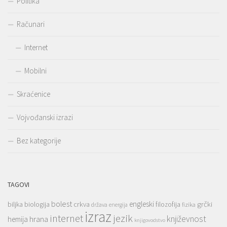
Politika
Računari
Internet
Mobilni
Skraćenice
Vojvođanski izrazi
Bez kategorije
TAGOVI
bolest
engleski
grčki
crkva
biljka
biologija
filozofija
država
fizika
energija
izraz
jezik
internet
hrana
književnost
hemija
knjigovodstvo