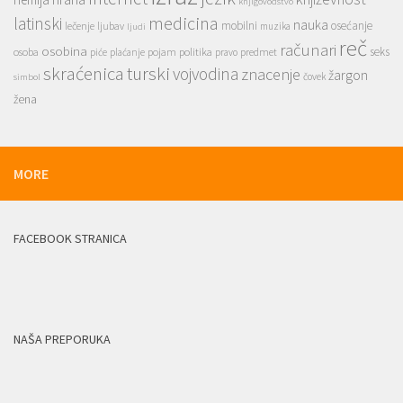
knjigovodstvo
medicina
latinski
nauka
mobilni
osećanje
lečenje
ljubav
muzika
ljudi
reč
računari
osobina
seks
osoba
pojam
politika
predmet
piće
plaćanje
pravo
skraćenica
turski
vojvodina
znacenje
žargon
čovek
simbol
žena
MORE
FACEBOOK STRANICA
NAŠA PREPORUKA