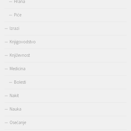
Hrana
Piće
Izrazi
Knjigovodstvo
Književnost
Medicina
Bolesti
Nakit
Nauka
Osećanje