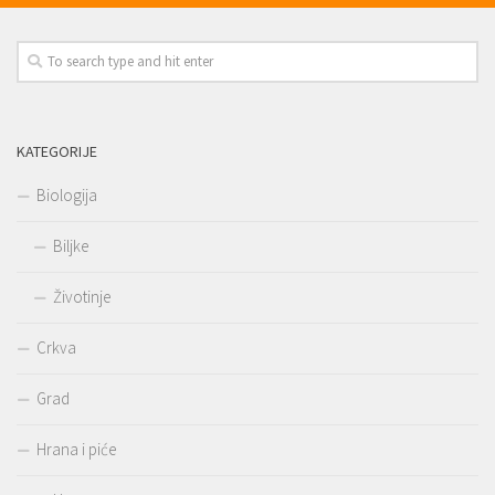
KATEGORIJE
Biologija
Biljke
Životinje
Crkva
Grad
Hrana i piće