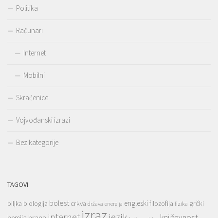
Politika
Računari
Internet
Mobilni
Skraćenice
Vojvođanski izrazi
Bez kategorije
TAGOVI
bolest
engleski
grčki
crkva
biljka
biologija
filozofija
država
fizika
energija
izraz
jezik
internet
hrana
književnost
hemija