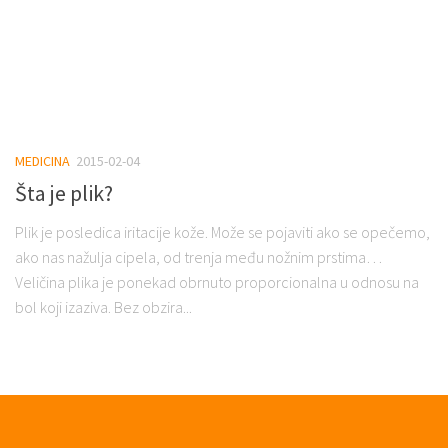
MEDICINA
2015-02-04
Šta je plik?
Plik je posledica iritacije kože. Može se pojaviti ako se opečemo,
ako nas nažulja cipela, od trenja među nožnim prstima…
Veličina plika je ponekad obrnuto proporcionalna u odnosu na
bol koji izaziva. Bez obzira...