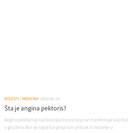
BOLESTI
/
MEDICINA
2023-01-24
Šta je angina pektoris?
Angina pektoris je kardiološka bolest koja se manifestuje kao bol
u grudima. Bol se najčešće javlja kao pritisak ili stezanje u