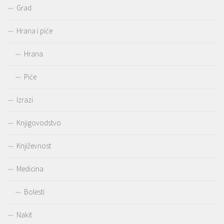
Grad
Hrana i piće
Hrana
Piće
Izrazi
Knjigovodstvo
Književnost
Medicina
Bolesti
Nakit