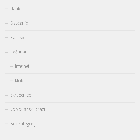
Nauka
Osećanje
Politika
Računari
Internet
Mobilni
Skraćenice
Vojvođanski izrazi
Bez kategorije