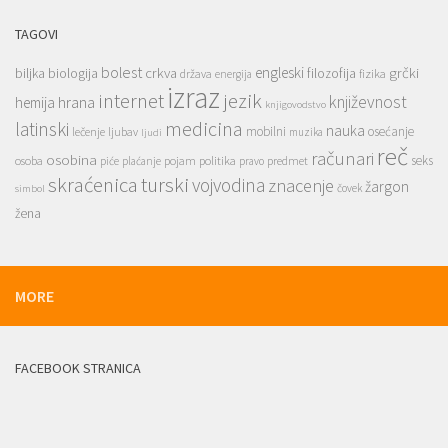
TAGOVI
bolest
engleski
grčki
crkva
biljka
biologija
filozofija
država
fizika
energija
izraz
jezik
internet
hrana
književnost
hemija
knjigovodstvo
medicina
latinski
nauka
mobilni
osećanje
lečenje
ljubav
muzika
ljudi
reč
računari
osobina
seks
osoba
pojam
politika
predmet
piće
plaćanje
pravo
skraćenica
turski
vojvodina
znacenje
žargon
čovek
simbol
žena
MORE
FACEBOOK STRANICA