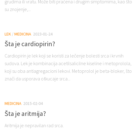
grudima ili vratu. Može biti praćena i drugim simptomima, kao što
su znojenje,...
LEK
/
MEDICINA
2023-01-24
Šta je cardiopirin?
Cardiopirin je lek koji se koristi za lečenje bolesti srca i krvnih
sudova. Lek je kombinacija acetilsalicilne kiseline i metoprolola,
koji su oba antiagregacioni lekovi. Metoprolol je beta-bloker, što
znači da usporava otkucaje srca...
MEDICINA
2015-02-04
Šta je aritmija?
Aritmija je nepravilan rad srca.