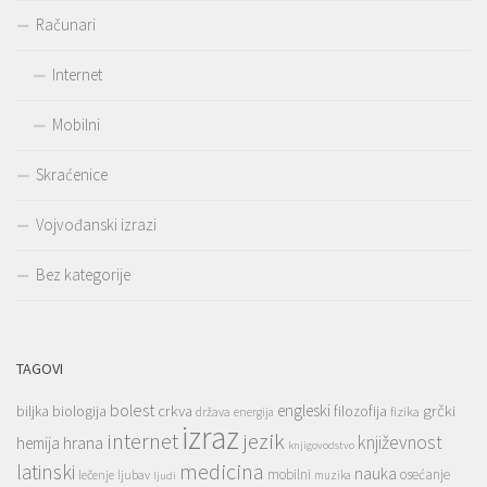
Računari
Internet
Mobilni
Skraćenice
Vojvođanski izrazi
Bez kategorije
TAGOVI
bolest
engleski
grčki
crkva
biljka
biologija
filozofija
država
fizika
energija
izraz
jezik
internet
hrana
književnost
hemija
knjigovodstvo
medicina
latinski
nauka
mobilni
osećanje
lečenje
ljubav
muzika
ljudi