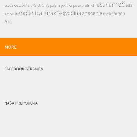
reč
računari
osobina
seks
osoba
pojam
politika
predmet
piće
plaćanje
pravo
skraćenica
turski
vojvodina
znacenje
žargon
čovek
simbol
žena
MORE
FACEBOOK STRANICA
NAŠA PREPORUKA