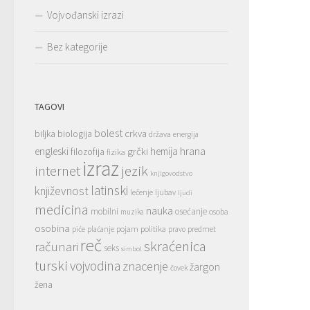
Vojvođanski izrazi
Bez kategorije
TAGOVI
bolest
crkva
biljka
biologija
država
energija
hrana
engleski
grčki
hemija
filozofija
fizika
izraz
jezik
internet
knjigovodstvo
latinski
književnost
lečenje
ljubav
ljudi
medicina
nauka
mobilni
osećanje
osoba
muzika
osobina
pojam
politika
predmet
piće
plaćanje
pravo
reč
skraćenica
računari
seks
simbol
turski
vojvodina
znacenje
žargon
čovek
žena