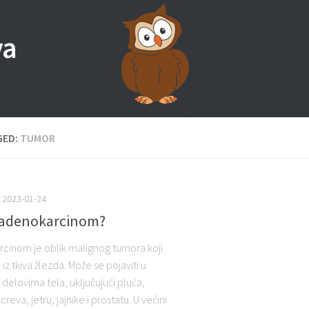
va
GED:
TUMOR
2023-01-24
e adenokarcinom?
cinom je oblik malignog tumora koji
a iz tkiva žlezda. Može se pojaviti u
m delovima tela, uključujući pluća,
creva, jetru, jajnike i prostatu. U većini