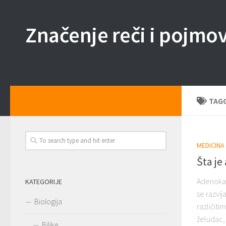
Skip to content
Značenje reči i pojmo
TAG
MEDICINA
Šta j
Adenokar
KATEGORIJE
se razvij
Biologija
različiti
želudac, 
Biljke