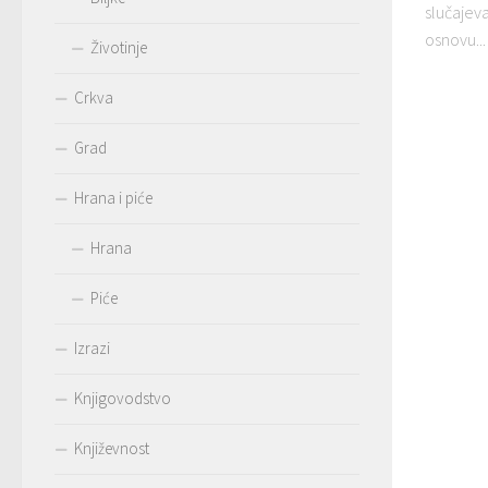
slučajev
osnovu...
Životinje
Crkva
Grad
Hrana i piće
Hrana
Piće
Izrazi
Knjigovodstvo
Književnost