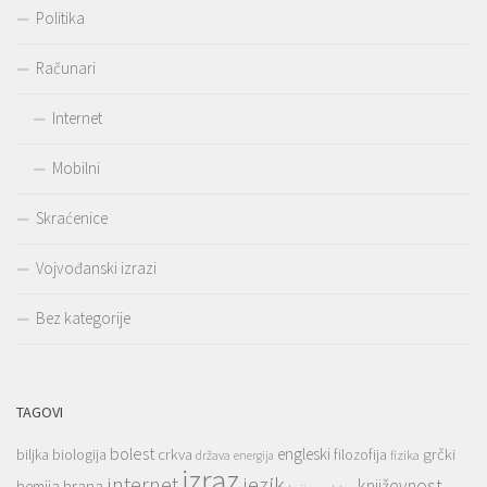
Politika
Računari
Internet
Mobilni
Skraćenice
Vojvođanski izrazi
Bez kategorije
TAGOVI
bolest
engleski
grčki
crkva
biljka
biologija
filozofija
država
fizika
energija
izraz
jezik
internet
hrana
književnost
hemija