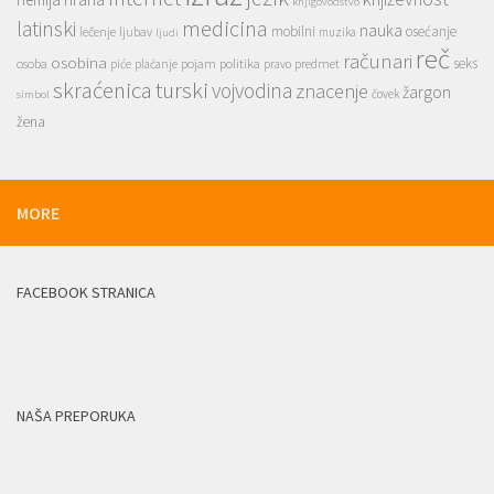
knjigovodstvo
medicina
latinski
nauka
mobilni
osećanje
lečenje
ljubav
muzika
ljudi
reč
računari
osobina
seks
osoba
pojam
politika
predmet
piće
plaćanje
pravo
skraćenica
turski
vojvodina
znacenje
žargon
čovek
simbol
žena
MORE
FACEBOOK STRANICA
NAŠA PREPORUKA