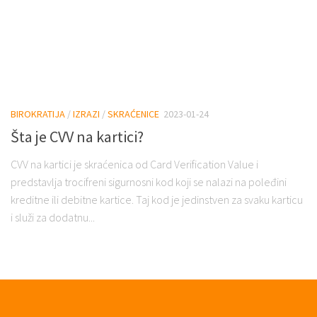
BIROKRATIJA
/
IZRAZI
/
SKRAĆENICE
2023-01-24
Šta je CVV na kartici?
CVV na kartici je skraćenica od Card Verification Value i
predstavlja trocifreni sigurnosni kod koji se nalazi na poleđini
kreditne ili debitne kartice. Taj kod je jedinstven za svaku karticu
i služi za dodatnu...