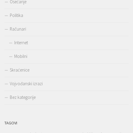
Osećanje
Politika
Računari
Internet
Mobilni
Skraćenice
Vojvođanski izrazi
Bez kategorije
TAGOVI