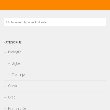
KATEGORIJE
Biologija
Biljke
Životinje
Crkva
Grad
Hrana i piće