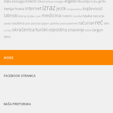
bolest
engleski
grčki
crkva
biljka
biologija
filozofija
država
fizika
energija
izraz
jezik
internet
hrana
književnost
hemija
knjigovodstvo
medicina
latinski
nauka
mobilni
osećanje
lečenje
ljubav
muzika
ljudi
reč
računari
osobina
seks
osoba
pojam
politika
predmet
piće
plaćanje
pravo
skraćenica
turski
vojvodina
znacenje
žargon
čovek
simbol
žena
MORE
FACEBOOK STRANICA
NAŠA PREPORUKA