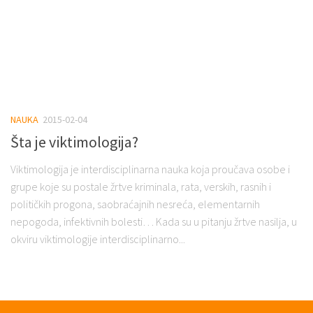
NAUKA
2015-02-04
Šta je viktimologija?
Viktimologija je interdisciplinarna nauka koja proučava osobe i
grupe koje su postale žrtve kriminala, rata, verskih, rasnih i
političkih progona, saobraćajnih nesreća, elementarnih
nepogoda, infektivnih bolesti… Kada su u pitanju žrtve nasilja, u
okviru viktimologije interdisciplinarno...