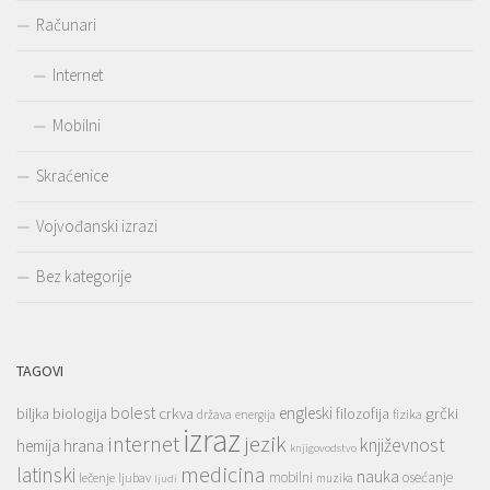
Računari
Internet
Mobilni
Skraćenice
Vojvođanski izrazi
Bez kategorije
TAGOVI
bolest
engleski
grčki
crkva
biljka
biologija
filozofija
država
fizika
energija
izraz
jezik
internet
hrana
književnost
hemija
knjigovodstvo
medicina
latinski
nauka
mobilni
osećanje
lečenje
ljubav
muzika
ljudi