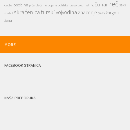
reč
računari
osobina
seks
osoba
pojam
politika
predmet
piće
plaćanje
pravo
skraćenica
turski
vojvodina
znacenje
žargon
čovek
simbol
žena
MORE
FACEBOOK STRANICA
NAŠA PREPORUKA