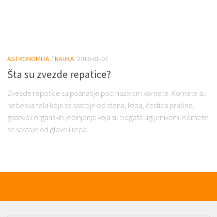
ASTRONOMIJA
/
NAUKA
2016-01-07
Šta su zvezde repatice?
Zvezde repatice su poznatije pod nazivom komete. Komete su
nebeska tela koja se sastoje od stena, leda, čestica prašine,
gasova i organskih jedinjenja koja su bogata ugljenikom. Komete
se sastoje od glave i repa,...