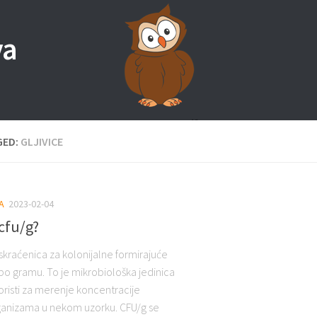
va
GED:
GLJIVICE
A
2023-02-04
 cfu/g?
skraćenica za kolonijalne formirajuće
 po gramu. To je mikrobiološka jedinica
oristi za merenje koncentracije
anizama u nekom uzorku. CFU/g se