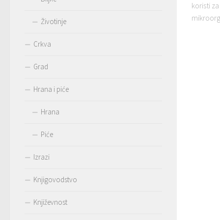
koristi 
mikroorg
Životinje
Crkva
Grad
Hrana i piće
Hrana
Piće
Izrazi
Knjigovodstvo
Književnost