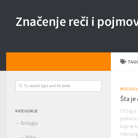
Skip to content
Značenje reči i pojmo
TAG
BIOLOGIJ
Šta je
CFU/g je 
KATEGORIJE
jedinice
Biologija
koja se k
mikroorg
Biljke