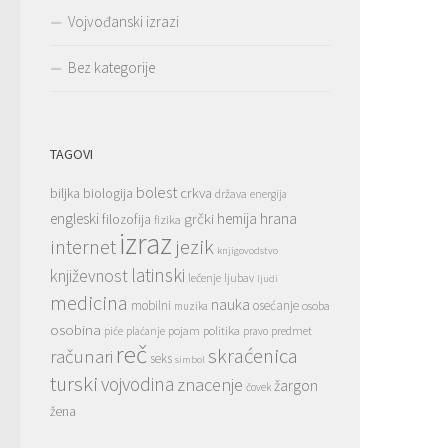
Vojvođanski izrazi
Bez kategorije
TAGOVI
bolest
crkva
biljka
biologija
država
energija
hrana
engleski
grčki
hemija
filozofija
fizika
izraz
jezik
internet
knjigovodstvo
latinski
književnost
lečenje
ljubav
ljudi
medicina
nauka
mobilni
osećanje
osoba
muzika
osobina
pojam
politika
predmet
piće
plaćanje
pravo
reč
skraćenica
računari
seks
simbol
turski
vojvodina
znacenje
žargon
čovek
žena