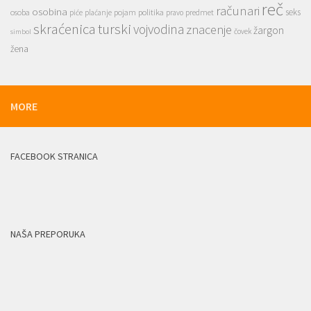
reč
računari
osobina
seks
osoba
pojam
politika
predmet
piće
plaćanje
pravo
skraćenica
turski
vojvodina
znacenje
žargon
čovek
simbol
žena
MORE
FACEBOOK STRANICA
NAŠA PREPORUKA