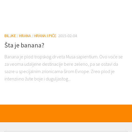
BILJKE
/
HRANA
/
HRANA I PIĆE
2015-02-04
Šta je banana?
Banana je plod tropskog drveta Musa sapientium. Ovo voće se
za veoma udaljene destinacije bere zeleno, pa se ostavi da
sazre u specijalnim zrionicama širom Evrope. Zreo plod je
intenzivno žute boje i duguljastog...