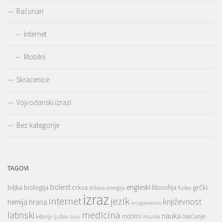
Računari
Internet
Mobilni
Skraćenice
Vojvođanski izrazi
Bez kategorije
TAGOVI
bolest
engleski
grčki
crkva
biljka
biologija
filozofija
država
fizika
energija
izraz
jezik
internet
hrana
književnost
hemija
knjigovodstvo
medicina
latinski
nauka
mobilni
osećanje
lečenje
ljubav
muzika
ljudi